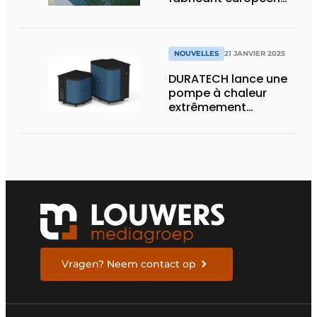
de membranes EPDM
de haute qualité pour
bassins
NOUVELLES
21 JANVIER 2025
DURATECH lance une
pompe à chaleur
extrêmement
compacte et efficace
Vragen? Neem contact op