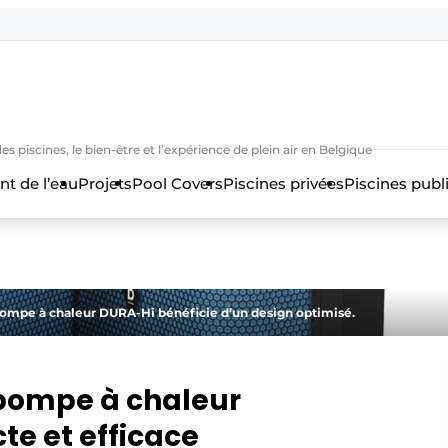
es piscines, le bien-être et l’expérience de plein air en Belgique
nt de l’eau
Projets
Pool Covers
Piscines privées
Piscines publ
n
pompe à chaleur DURA-Hi bénéficie d’un design optimisé.
pompe à chaleur
e et efficace