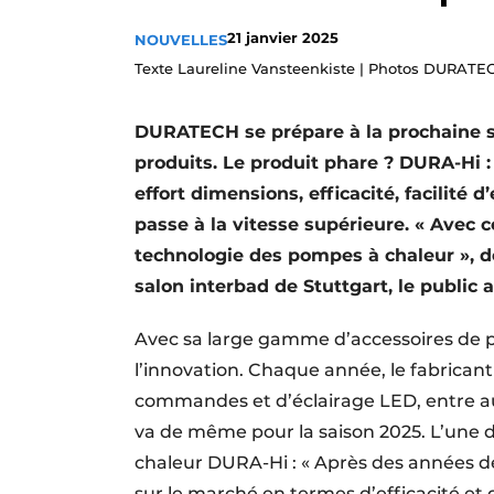
Termes et conditions
21 janvier 2025
NOUVELLES
Video’s
Texte Laureline Vansteenkiste | Photos DURATE
DURATECH se prépare à la prochaine s
produits. Le produit phare ? DURA-Hi 
effort dimensions, efficacité, facilité 
passe à la vitesse supérieure. « Avec 
technologie des pompes à chaleur », dé
salon interbad de Stuttgart, le public a
Avec sa large gamme d’accessoires de
l’innovation. Chaque année, le fabricant
commandes et d’éclairage LED, entre aut
va de même pour la saison 2025. L’une d
chaleur DURA-Hi : « Après des années 
sur le marché en termes d’efficacité et