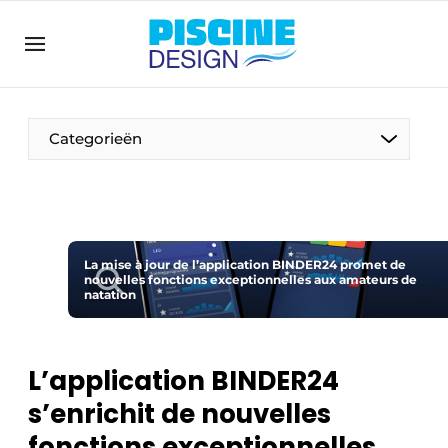
Annoncer
Banner overzicht
Contact direct
Categorieën
Emploi
Enregistrer une offre d’emploi
Entreprises
Merci de votre inscription
S’inscrire
Home
La mise à jour de l’application BINDER24 promet de
nouvelles fonctions exceptionnelles aux amateurs de
natation
Meest gelezen
Newsletter
Podcasts
L’application BINDER24
Privacy / Cookie statement
s’enrichit de nouvelles
S’inscrire à l’événement
fonctions exceptionnelles