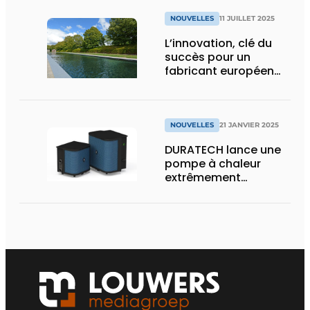
NOUVELLES
11 JUILLET 2025
L’innovation, clé du
succès pour un
fabricant européen
de membranes EPDM
de haute qualité pour
bassins
NOUVELLES
21 JANVIER 2025
DURATECH lance une
pompe à chaleur
extrêmement
compacte et efficace