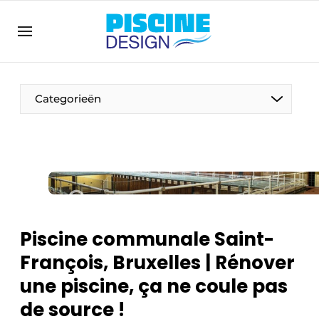
Annoncer
Banner overzicht
Contact direct
Categorieën
Emploi
Enregistrer une offre d’emploi
Entreprises
Merci de votre inscription
S’inscrire
Home
Meest gelezen
Piscine communale Saint-
Newsletter
François, Bruxelles | Rénover
Podcasts
une piscine, ça ne coule pas
Privacy / Cookie statement
de source !
S’inscrire à l’événement