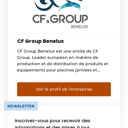
CF Group Benelux
CF Group Benelux est une entité de CF
Group. Leader européen en matière de
production et de distribution de produits et
équipements pour piscines (privées et
collectives) à destination des professionnels
et des collectivités, CF Group est présent
dans 40 pays, compte plus de 1000
Voir le profil de l'entreprise
employés et réalise un chiffre d’affaires de
plus de 300 millions d’euros. Le groupe
NEWSLETTER
dispose de […]
Inscrivez-vous pour recevoir des
informations et des mises à jour.