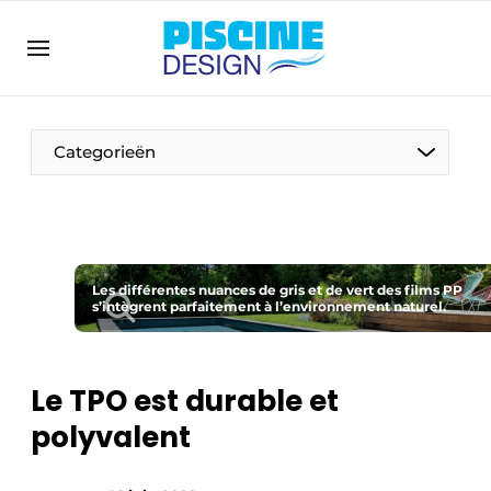
Annoncer
Banner overzicht
Contact direct
Categorieën
Emploi
Enregistrer une offre d’emploi
Entreprises
Merci de votre inscription
S’inscrire
Home
Les différentes nuances de gris et de vert des films PP
s’intègrent parfaitement à l’environnement naturel.
Meest gelezen
Newsletter
Le TPO est durable et
Podcasts
polyvalent
Privacy / Cookie statement
S’inscrire à l’événement