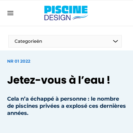
Annoncer
Banner overzicht
Contact direct
Categorieën
Emploi
Enregistrer une offre d’emploi
NR 01 2022
Entreprises
Merci de votre inscription
S’inscrire
Jetez-vous à l’eau !
Home
Meest gelezen
Cela n’a échappé à personne : le nombre
Newsletter
de piscines privées a explosé ces dernières
Podcasts
années.
Privacy / Cookie statement
S’inscrire à l’événement